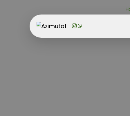
H
Autori