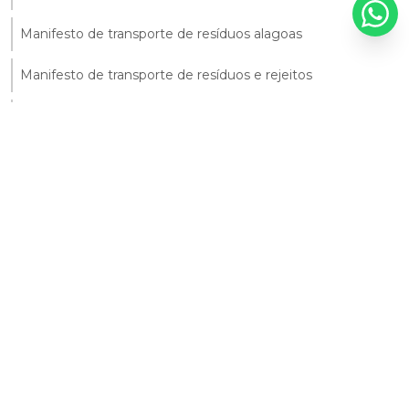
Manifesto de transporte de resíduos alagoas
Manifesto de transporte de resíduos e rejeitos
Manifesto para transporte de resíduos
Monitoramento ambiental da agua
Monitoramento ambiental do solo
Monitoramento ambiental solo
Monitoramento da qualidade da água
Monitoramento da qualidade do solo
Monitoramento da água
Monitoramento de efluente