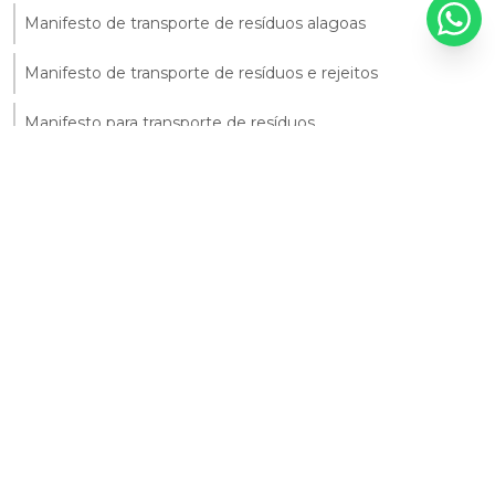
Manifesto de transporte de resíduos alagoas
Manifesto de transporte de resíduos e rejeitos
Manifesto para transporte de resíduos
Monitoramento ambiental da agua
Monitoramento ambiental do solo
Monitoramento ambiental solo
Monitoramento da qualidade da água
Monitoramento da qualidade do solo
Monitoramento da água
Monitoramento de efluente