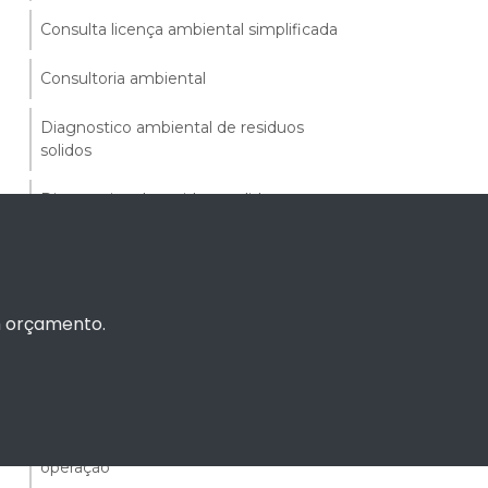
Consulta licença ambiental simplificada
Consultoria ambiental
Diagnostico ambiental de residuos
solidos
Diagnostico de residuos solidos
Diagnostico e caracterização ambiental
Diagnóstico ambiental simplificado
um orçamento.
Diagnósticos ambientais
Dispensa de licença ambiental alagoas
Dispensa de licença ambiental de
operação