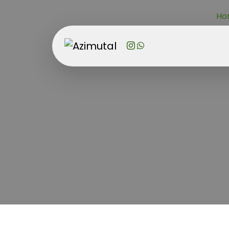
Ho
Elabora