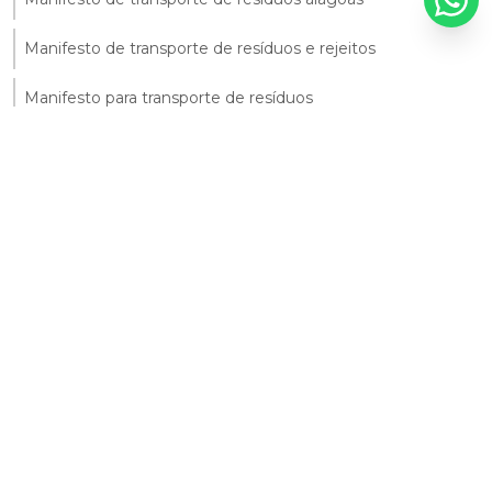
Manifesto de transporte de resíduos e rejeitos
Manifesto para transporte de resíduos
Monitoramento ambiental da agua
Monitoramento ambiental do solo
Monitoramento ambiental solo
Monitoramento da qualidade da água
Monitoramento da qualidade do solo
Monitoramento da água
Monitoramento de efluente